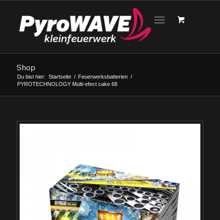
Shop
Du bist hier:
Startseite
/
Feuerwerksbatterien
/
PYROTECHNOLOGY Multi-efect cake 68